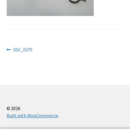
Käärid
Kaitsevahendid
Kassa
Navigeerimine
Eelmine
DSC_0375
Kudumisseadmed
postitus:
Õmblusseadmed
Ostukorv
Firmast
© 2026
Built with WooCommerce
.