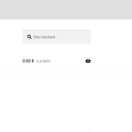
Otsi:
Otsi
0.00
€
0 artiklit