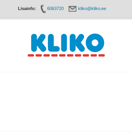
Lisainfo:
6063720
kliko@kliko.ee
seadmed
Käärid
Kaitsevahendid
Kassa
Kudumisseadmed