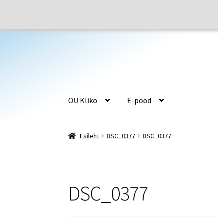
Liigu
Liigu
navigeerimisele
sisu
juurde
OÜ Kliko
E-pood
Esileht
E-pood
Jalatsiseadmed
Juurdelõikus
Esileht
DSC_0377
DSC_0377
Õmblusseadmed
Ostukorv
Firmast
DSC_0377