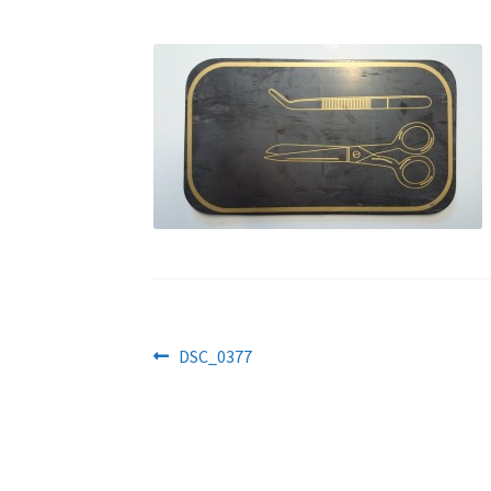
Navigeerimine
Eelmine
DSC_0377
postitus: