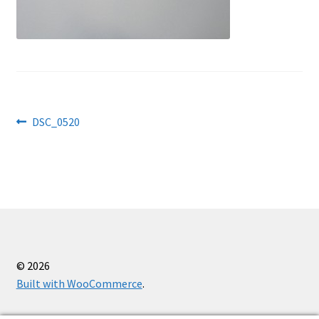
Käärid
Kaitsevahendid
Kassa
Navigeerimine
Eelmine
DSC_0520
Kudumisseadmed
postitus:
Õmblusseadmed
Ostukorv
Firmast
© 2026
Built with WooCommerce
.