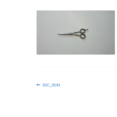
Navigeerimine
Eelmine
DSC_0543
postitus: