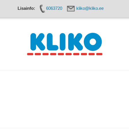
Lisainfo:
6063720
kliko@kliko.ee
seadmed
Käärid
Kaitsevahendid
Kassa
Kudumisseadmed