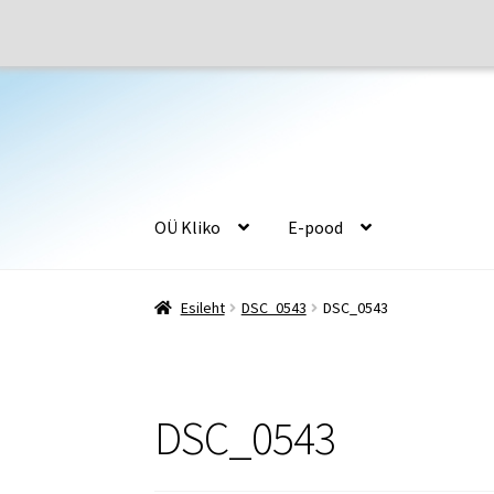
Liigu
Liigu
navigeerimisele
sisu
juurde
OÜ Kliko
E-pood
Esileht
E-pood
Jalatsiseadmed
Juurdelõikus
Esileht
DSC_0543
DSC_0543
Õmblusseadmed
Ostukorv
Firmast
DSC_0543