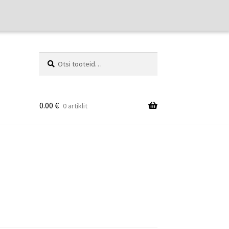
Otsi:
Otsi
0.00
€
0 artiklit