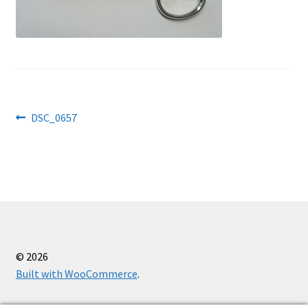
Käärid
Kaitsevahendid
Kassa
Navigeerimine
Eelmine
DSC_0657
Kudumisseadmed
postitus:
Õmblusseadmed
Ostukorv
Firmast
© 2026
Built with WooCommerce
.