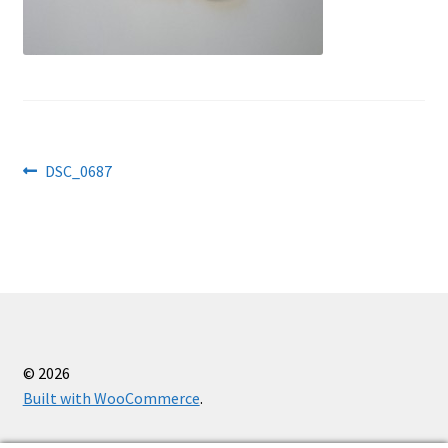
Käärid
Kaitsevahendid
Kassa
Navigeerimine
Eelmine
DSC_0687
Kudumisseadmed
postitus:
Õmblusseadmed
Ostukorv
Firmast
© 2026
Built with WooCommerce
.