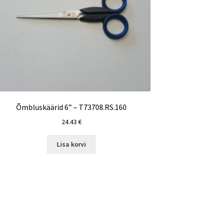
Õmbluskäärid 6” – T73708.RS.160
24.43
€
Lisa korvi