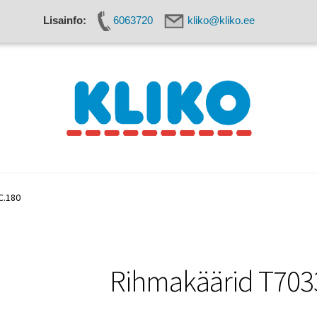
Lisainfo:
6063720
kliko@kliko.ee
seadmed
Käärid
Kaitsevahendid
Kassa
Kudumisseadmed
C.180
Rihmakäärid T703