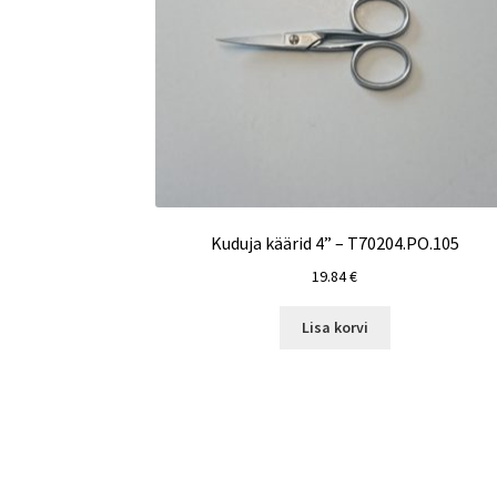
Kuduja käärid 4” – T70204.PO.105
19.84
€
Lisa korvi