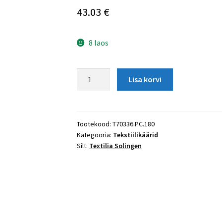
43.03
€
8 laos
Rihmakäärid
Lisa korvi
T70336.PC.180
kogus
Tootekood:
T70336.PC.180
Kategooria:
Tekstiilikäärid
Silt:
Textilia Solingen