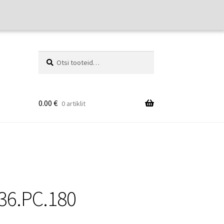
Otsi:
Otsi
0.00
€
0 artiklit
36.PC.180