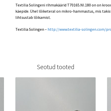
Textilia Solingeni rihmakäärid T70165.NI.180 on on kroo
käepide. Ühel lõiketeral on mikro-hammastus, mis takista
lihtsustab lõikamist.
Textilia Solingen –
http://www.textilia-solingen.com/pr
Seotud tooted