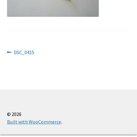
Käärid
Kaitsevahendid
Kassa
Navigeerimine
Eelmine
DSC_0415
Kudumisseadmed
postitus:
Õmblusseadmed
Ostukorv
Firmast
© 2026
Built with WooCommerce
.