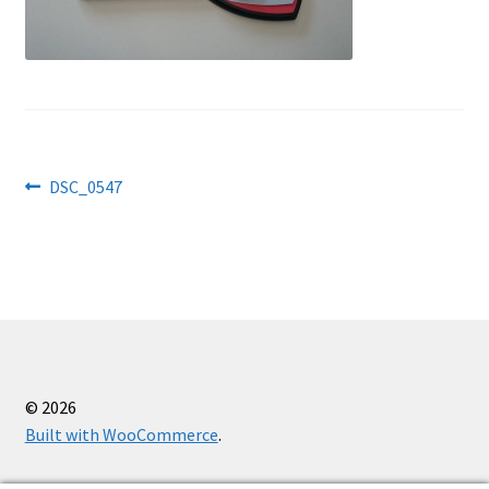
Käärid
Kaitsevahendid
Kassa
Navigeerimine
Eelmine
DSC_0547
Kudumisseadmed
postitus:
Õmblusseadmed
Ostukorv
Firmast
© 2026
Built with WooCommerce
.