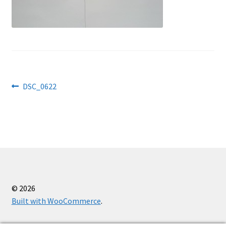
Käärid
Kaitsevahendid
Kassa
Navigeerimine
Eelmine
DSC_0622
Kudumisseadmed
postitus:
Õmblusseadmed
Ostukorv
Firmast
© 2026
Built with WooCommerce
.