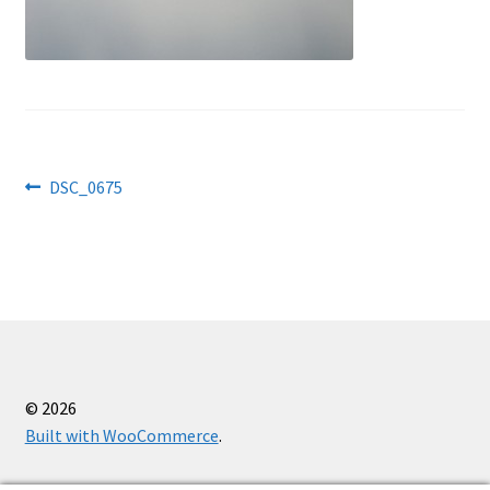
Käärid
Kaitsevahendid
Kassa
Navigeerimine
Eelmine
DSC_0675
Kudumisseadmed
postitus:
Õmblusseadmed
Ostukorv
Firmast
© 2026
Built with WooCommerce
.