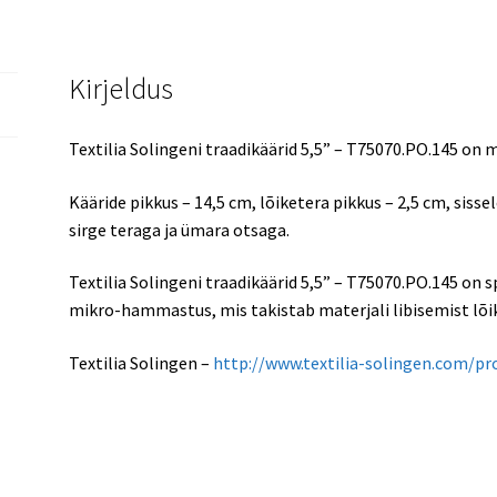
Kirjeldus
Textilia Solingeni traadikäärid 5,5” – T75070.PO.145 on 
Kääride pikkus – 14,5 cm, lõiketera pikkus – 2,5 cm, siss
sirge teraga ja ümara otsaga.
Textilia Solingeni traadikäärid 5,5” – T75070.PO.145 on s
mikro-hammastus, mis takistab materjali libisemist lõika
Textilia Solingen –
http://www.textilia-solingen.com/p