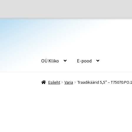
Liigu
Liigu
navigeerimisele
sisu
juurde
OÜ Kliko
E-pood
Esileht
E-pood
Jalatsiseadmed
Juurdelõikus
Esileht
Varia
Traadikäärid 5,5” – T75070.PO.
Õmblusseadmed
Ostukorv
Firmast