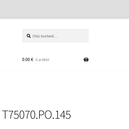
Otsi:
Otsi
0.00
€
0 artiklit
 – T75070.PO.145