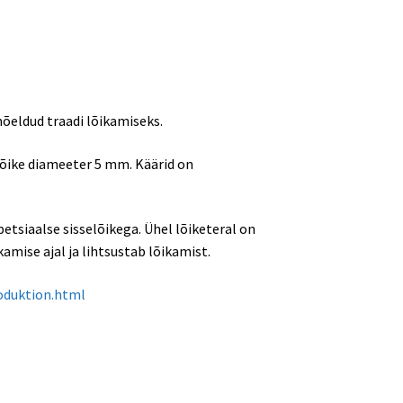
mõeldud traadi lõikamiseks.
elõike diameeter 5 mm. Käärid on
petsiaalse sisselõikega. Ühel lõiketeral on
mise ajal ja lihtsustab lõikamist.
roduktion.html