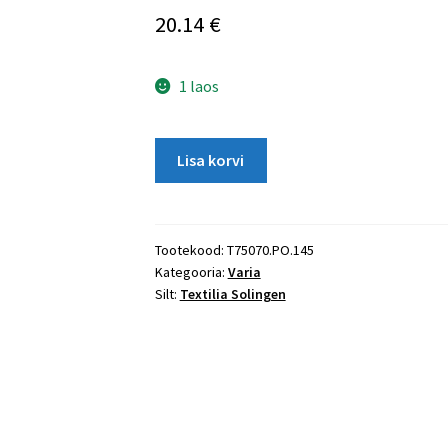
20.14
€
1 laos
Traadikäärid
Lisa korvi
5,5''
-
T75070.PO.145
kogus
Tootekood:
T75070.PO.145
Kategooria:
Varia
Silt:
Textilia Solingen