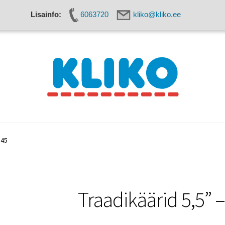
Lisainfo:
6063720
kliko@kliko.ee
seadmed
Käärid
Kaitsevahendid
Kassa
Kudumisseadmed
145
Traadikäärid 5,5”